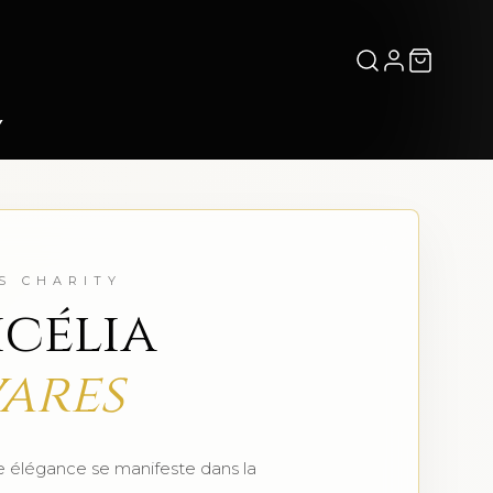
Y
S CHARITY
célia
ares
le élégance se manifeste dans la