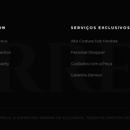
RR
ON
SERVIÇOS EXCLUSIVO
reus
Alta Costura Sob Medida
ventos
Personal Shopper
arity
Cuidados com a Peça
Garantia Zarreus
RREUS. A EXPRESSÃO MÁXIMA DA ELEGÂNCIA. TODOS OS DIREITOS R