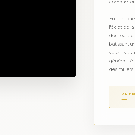
compassion
En tant que 
l'éclat de 
des réalité
bâtissant u
vous inviton
générosité e
des milliers
PREN
⟶