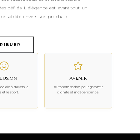
des défilés. L'élégance est, avant tout, un
onsabilité envers son prochain.
RIBUER
lusion
Avenir
ociale à travers la
Autonomisation pour garantir
 et le sport.
dignité et indépendance.