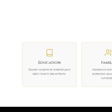
Éducation
Famil
Soutien scolaire et matériel pour
Assistance ali
bâtir l'avenir des enfants.
protection pour
vulnérab