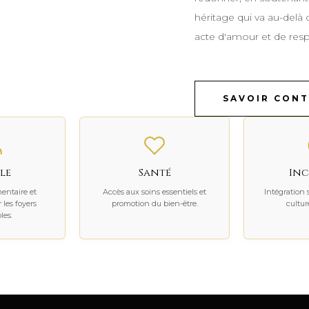
héritage qui va au-delà 
acte d'amour et de resp
SAVOIR CONT
le
Santé
Inc
mentaire et
Accès aux soins essentiels et
Intégration s
 les foyers
promotion du bien-être.
culture
les.