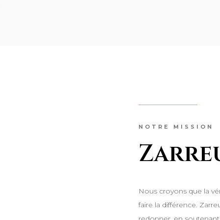
NOTRE MISSION
Zarre
Nous croyons que la véri
faire la différence. Zar
redonner, en soutenant 