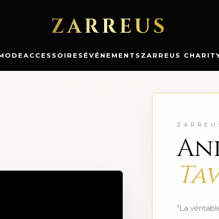
ZARREUS
MODE
ACCESSOIRES
ÉVÉNEMENTS
ZARREUS CHARIT
ZARREU
Ani
Tav
"La véritab